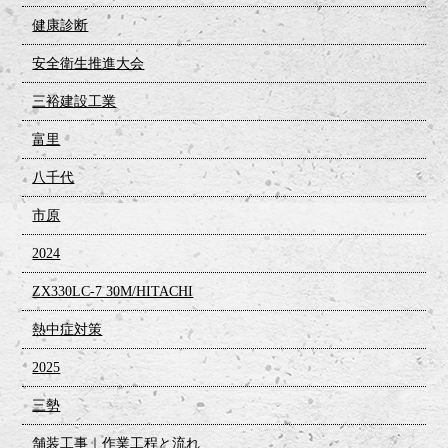
健康診断
安全衛生推進大会
三裕建設工業
富里
八千代
市原
2024
ZX330LC-7 30M/HITACHI
熱中症対策
2025
三勢
舗装工事｜作業工程と流れ